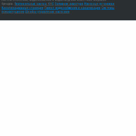
брендов.
Вертикальные насосы КНС
Запорная арматура
Насосные установки
Канализационные станиции
Проект водоснабжения и канализации
Системы
пожаротушения
Шкафы управления насосами