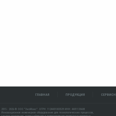
ГЛАВНАЯ
ПРОДУКЦИЯ
СЕРВИСН
2015 - 2026 © ООО "ЭкоМакс". ОГРН: 1124401003539 ИНН: 4401133608
Инновационное инженерное оборудование для технологических процессов,
систем отопления, водоснабжения и водоотведения известных мировых