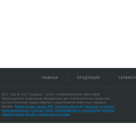
ГЛАВНАЯ
ПРОДУКЦИЯ
СЕРВИСН
2015 - 2026 © ООО "ЭкоМакс". ОГРН: 1124401003539 ИНН: 4401133608
Инновационное инженерное оборудование для технологических процессов,
систем отопления, водоснабжения и водоотведения известных мировых
брендов.
Вертикальные насосы КНС
Запорная арматура
Насосные установки
Канализационные станиции
Проект водоснабжения и канализации
Системы
пожаротушения
Шкафы управления насосами