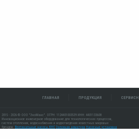
ГЛАВНАЯ
ПРОДУКЦИЯ
СЕРВИСН
2015 - 2026 © ООО "ЭкоМакс". ОГРН: 1124401003539 ИНН: 4401133608
Инновационное инженерное оборудование для технологических процессов,
систем отопления, водоснабжения и водоотведения известных мировых
брендов.
Вертикальные насосы КНС
Запорная арматура
Насосные установки
Канализационные станиции
Проект водоснабжения и канализации
Системы
пожаротушения
Шкафы управления насосами