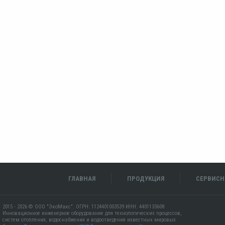
ГЛАВНАЯ
ПРОДУКЦИЯ
СЕРВИСН
2015 - 2026 © ООО "ЭкоМакс". ОГРН: 1124401003539 ИНН: 4401133608
Инновационное инженерное оборудование для технологических процессов,
систем отопления, водоснабжения и водоотведения известных мировых