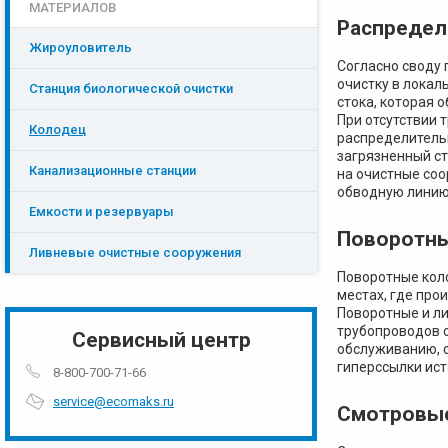
МАТЕРИАЛОВ
Распредел
Жироуловитель
Согласно своду 
очистку в локал
Станция биологической очистки
стока, которая 
При отсутствии 
Колодец
распределитель
загрязненный ст
Канализационные станции
на очистные соо
обводную линию
Емкости и резервуары
Поворотн
Ливневые очистные сооружения
Поворотные кол
местах, где про
Поворотные и л
трубопроводов с
Сервисный центр
обслуживанию, с
гиперссылки ист
8-800-700-71-66
service@ecomaks.ru
Смотровы