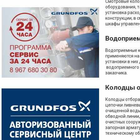
Смотровые коло
оборудования, т
установка расх
конструкции, в 
шкафы управлен
Водоприе
Водоприемные к
применяются на
установки в них
водоприемного 
заказчика.
Колодцы о
Колодцы отбора 
цепочки ливневы
очищенной воды 
обводной линии,
очистных соору
запорная армату
техническому о