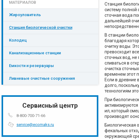
МАТЕРИАЛОВ
Станция биолог
систему полной
Жироуловитель
сточная вода по
дальнейшей очис
непосредственн
Станция биологической очистки
В станции биоло
Колодец
благодаря кото
очитку воды. Эт
превосходит все
Канализационные станции
сточных вод, не
сливаться в отк
Емкости и резервуары
очистка сточных
временем этот п
Ливневые очистные сооружения
Если в древние 
долго, поскольк
технологиям это
При биологическ
Сервисный центр
активизируются
ил, который сме
8-800-700-71-66
производят осн
service@ecomaks.ru
Биологическая о
фекальных отход
окружающей сред