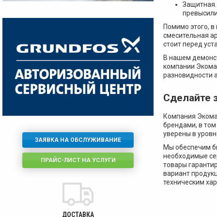
Защитная.
превысили
Помимо этого, 
смесительная ар
стоит перед ус
В нашем демонст
компании Экомак
разновидности 
Сделайте з
Компания Экома
брендами, в том
уверены в уровн
ЗАЯВКА НА ОБСЛУЖИВАНИЕ
Мы обеспечим бы
необходимые сер
ПРАЙС-ЛИСТ НА УСЛУГИ
товары гаранти
вариант продук
техническим хар
ДОСТАВКА