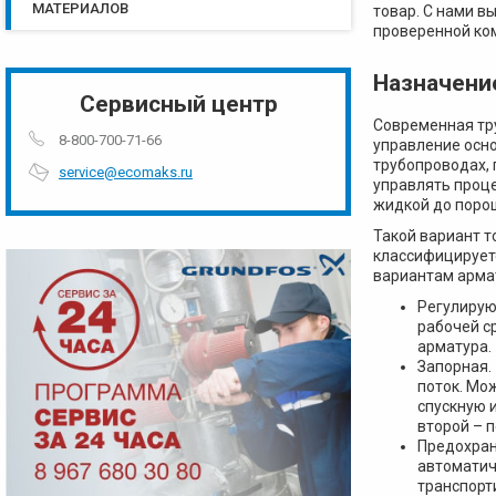
МАТЕРИАЛОВ
товар. С нами в
проверенной ком
Назначени
Сервисный центр
Современная тру
8-800-700-71-66
управление осн
трубопроводах, 
service@ecomaks.ru
управлять проц
жидкой до поро
Такой вариант 
классифицируетс
вариантам арма
Регулирую
рабочей с
арматура.
Запорная.
поток. Мо
спускную 
второй – 
Предохран
автоматич
транспорт