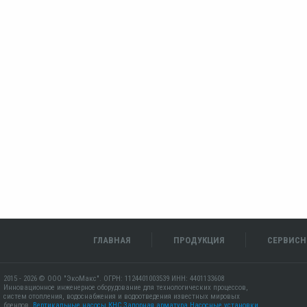
ГЛАВНАЯ
ПРОДУКЦИЯ
СЕРВИСН
2015 - 2026 © ООО "ЭкоМакс". ОГРН: 1124401003539 ИНН: 4401133608
Инновационное инженерное оборудование для технологических процессов,
систем отопления, водоснабжения и водоотведения известных мировых
брендов.
Вертикальные насосы КНС
Запорная арматура
Насосные установки