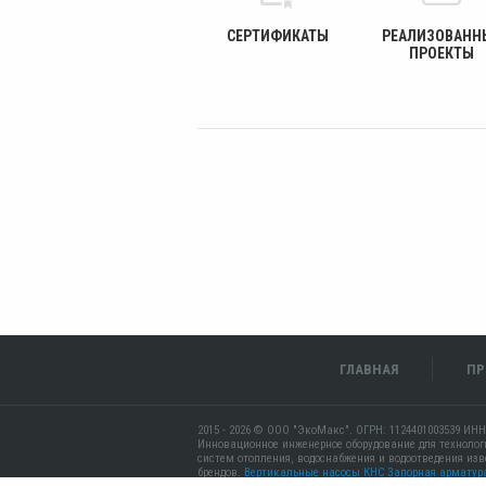
СЕРТИФИКАТЫ
РЕАЛИЗОВАНН
ПРОЕКТЫ
ГЛАВНАЯ
ПР
2015 - 2026 © ООО "ЭкоМакс". ОГРН: 1124401003539 ИНН
Инновационное инженерное оборудование для технолог
систем отопления, водоснабжения и водоотведения из
брендов.
Вертикальные насосы КНС
Запорная арматур