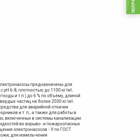
лектронасосы предназначены для
 рН 6-8, плотностью до 1100 кг/м\
оды и т.п.) до 6 % по объёму, длиной
твердых частиц не более 2500 кг/м\
средства для аварийной откачки
рников и т. п., а также для работы в
, включенных в системы канализации.
идкостей во взрыво- и пожароопасных
щения электронасосов - У по ГОСТ
ножи, для измельчения