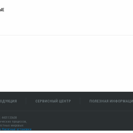
ЫЕ
ОДУКЦИЯ
СЕРВИСНЫЙ ЦЕНТР
ПОЛЕЗНАЯ ИНФОРМАЦ
: 4401133608
ических процессов,
вестных мировых
а
Насосные установки