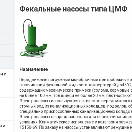
Фекальные насосы типа ЦМФ
Назначение
И И
Передвижные погружные моноблочные центробежные э
откачивания фекальной жидкости температурой до45°С, с
содержащих механические примеси (солома, кормовые отх
не более 100 мм, тол щиной не более 20 мм, плотностью
Электронасосы используются в качестве передвижного 
сточных вод из канализационных колодцев, подвалов, сбо
специально приспособленных канализационных колодцах
Электронасосы не предназначены для перекачивания ж
условиях. Климатическое исполнение и категория разме
Я И
15150-69. По заказу на насосы устанавливают режущие 