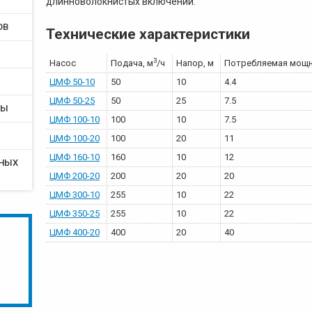
длинноволокнистых включений.
ОВ
Технические характеристики
3
Насос
Подача, м
/ч
Напор, м
Потребляемая мощн
ЦМФ 50-10
50
10
4.4
ЦМФ 50-25
50
25
7.5
РЫ
ЦМФ 100-10
100
10
7.5
ЦМФ 100-20
100
20
11
ЦМФ 160-10
160
10
12
ТНЫХ
ЦМФ 200-20
200
20
20
ЦМФ 300-10
255
10
22
ЦМФ 350-25
255
10
22
ЦМФ 400-20
400
20
40