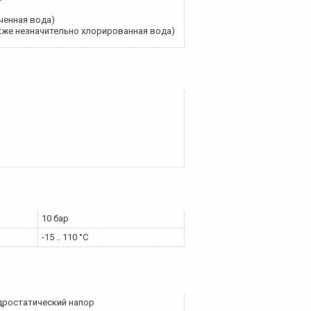
ченная вода)
акже незначительно хлорированная вода)
10 бар
-15 .. 110 °C
дростатический напор