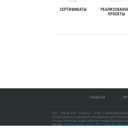
СЕРТИФИКАТЫ
РЕАЛИЗОВАНН
ПРОЕКТЫ
ГЛАВНАЯ
ПР
2015 - 2026 © ООО "ЭкоМакс". ОГРН: 1124401003539 ИНН
Инновационное инженерное оборудование для технолог
систем отопления, водоснабжения и водоотведения из
брендов.
Вертикальные насосы КНС
Запорная арматур