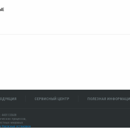
ЫЕ
ОДУКЦИЯ
СЕРВИСНЫЙ ЦЕНТР
ПОЛЕЗНАЯ ИНФОРМАЦ
: 4401133608
ических процессов,
вестных мировых
а
Насосные установки