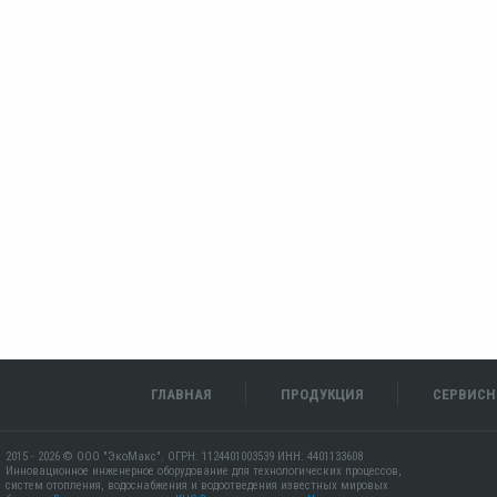
ГЛАВНАЯ
ПРОДУКЦИЯ
СЕРВИСН
2015 - 2026 © ООО "ЭкоМакс". ОГРН: 1124401003539 ИНН: 4401133608
Инновационное инженерное оборудование для технологических процессов,
систем отопления, водоснабжения и водоотведения известных мировых