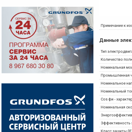
Примечание к из
Данные элек
Тип электродвиг
Количество пол
Номинальная мощ
Промышленная ч
Номинальное на
Номинальный то
Cos фи - характ
Номинальная ск
Энергоэффектив
Эффективность э
Класс защиты (IE