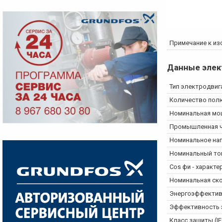
Примечание к из
Данные элек
Тип электродвиг
Количество пол
Номинальная мощ
Промышленная ч
Номинальное на
Номинальный то
Cos фи - характ
Номинальная ск
Энергоэффектив
Эффективность э
Класс защиты (IE