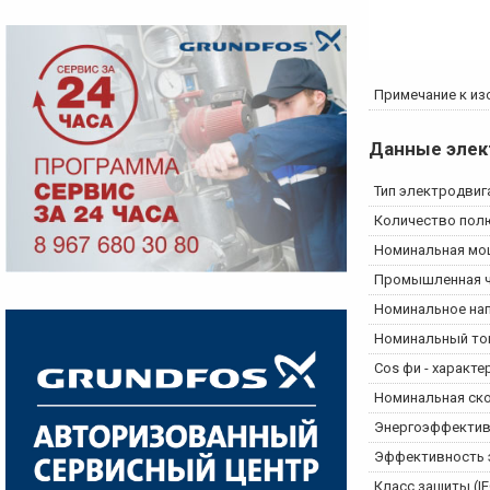
Примечание к из
Данные элек
Тип электродвиг
Количество пол
Номинальная мощ
Промышленная ч
Номинальное на
Номинальный то
Cos фи - характ
Номинальная ск
Энергоэффектив
Эффективность э
Класс защиты (IE