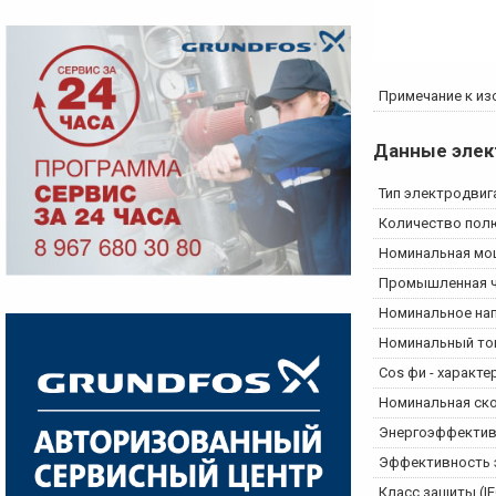
Примечание к из
Данные элек
Тип электродвиг
Количество пол
Номинальная мощ
Промышленная ч
Номинальное на
Номинальный то
Cos фи - характ
Номинальная ск
Энергоэффектив
Эффективность э
Класс защиты (IE