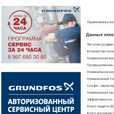
Примечание к из
Данные элек
Тип электродвиг
Количество пол
Номинальная мощ
Промышленная ч
Номинальное на
Номинальный то
Cos фи - характ
Номинальная ск
Эффективность э
Класс защиты (IE
Класс изоляции (