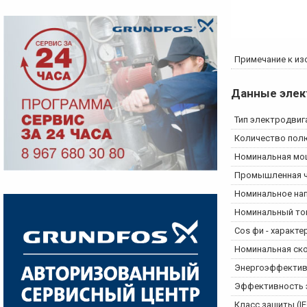
Примечание к из
Данные элек
Тип электродвиг
Количество пол
Номинальная мощ
Промышленная ч
Номинальное на
Номинальный то
Cos фи - характ
Номинальная ск
Энергоэффектив
Эффективность э
Класс защиты (IE