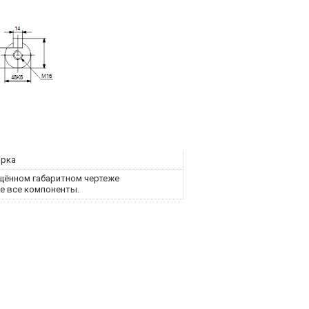
орка
щённом габаритном чертеже
е все компоненты.