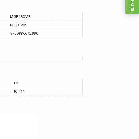
MGE180MB
85901239
5700836612990
F3
IC 411