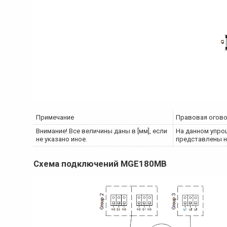
Примечание
Правовая огов
Внимание! Все величины даны в [мм], если
На данном упро
не указано иное.
представлены н
Схема подключений
MGE180MB