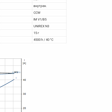
внутрен.
CCW
IM V1/B5
UNIREX N3
15 г
4500 h / 40 °C