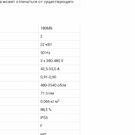
а может отличаться от существующего.
180MB
2
22 кВт
50 Hz
3 x 380-480 V
43,5-35,0 A
0,91-0,90
480-3540 об/м
71.5 Нм
2
0.066 кг м
88,3 %
IP55
F
нет