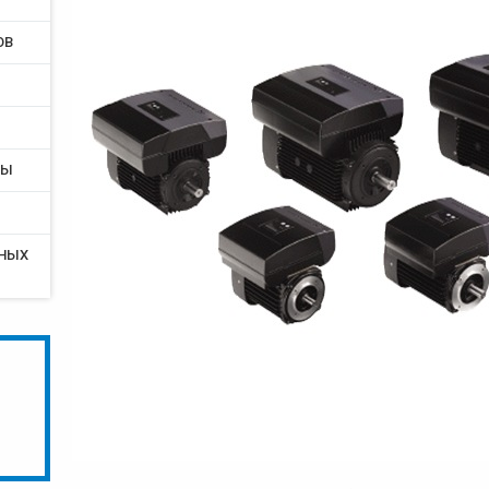
ОВ
РЫ
ТНЫХ