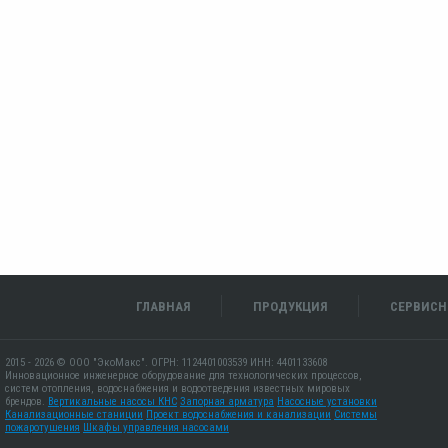
ГЛАВНАЯ
ПРОДУКЦИЯ
СЕРВИСН
2015 - 2026 © ООО "ЭкоМакс". ОГРН: 1124401003539 ИНН: 4401133608
Инновационное инженерное оборудование для технологических процессов,
систем отопления, водоснабжения и водоотведения известных мировых
брендов.
Вертикальные насосы КНС
Запорная арматура
Насосные установки
Канализационные станиции
Проект водоснабжения и канализации
Системы
пожаротушения
Шкафы управления насосами