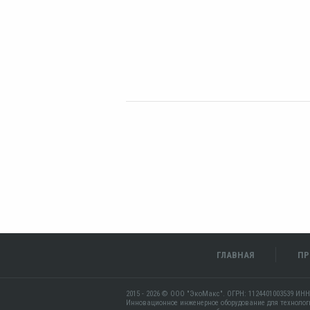
ГЛАВНАЯ
ПР
2015 - 2026 © ООО "ЭкоМакс". ОГРН: 1124401003539 ИНН
Инновационное инженерное оборудование для технолог