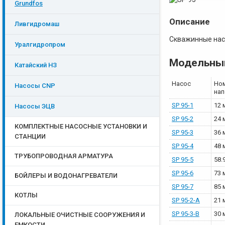
Grundfos
Описание
Ливгидромаш
Скважинные на
Уралгидропром
Модельны
Катайский НЗ
Насос
Ном
Насосы CNP
на
SP 95-1
12 
Насосы ЭЦB
SP 95-2
24 
КОМПЛЕКТНЫЕ НАСОСНЫЕ УСТАНОВКИ И
SP 95-3
36 
СТАНЦИИ
SP 95-4
48 
ТРУБОПРОВОДНАЯ АРМАТУРА
SP 95-5
58.
SP 95-6
73 
БОЙЛЕРЫ И ВОДОНАГРЕВАТЕЛИ
SP 95-7
85 
КОТЛЫ
SP 95-2-A
21 
SP 95-3-B
30 
ЛОКАЛЬНЫЕ ОЧИСТНЫЕ СООРУЖЕНИЯ И
ЕМКОСТИ