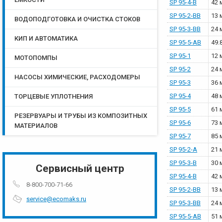
SP 95-4-B
42 
SP 95-2-BB
13 
ВОДОПОДГОТОВКА И ОЧИСТКА СТОКОВ
SP 95-3-BB
24 
КИП И АВТОМАТИКА
SP 95-5-AB
49.
SP 95-1
12 
МОТОПОМПЫ
SP 95-2
24 
НАСОСЫ ХИМИЧЕСКИЕ, РАСХОДОМЕРЫ
SP 95-3
36 
SP 95-4
48 
ТОРЦЕВЫЕ УПЛОТНЕНИЯ
SP 95-5
61 
РЕЗЕРВУАРЫ И ТРУБЫ ИЗ КОМПОЗИТНЫХ
SP 95-6
73 
МАТЕРИАЛОВ
SP 95-7
85 
SP 95-2-A
21 
SP 95-3-B
30 
Сервисный центр
SP 95-4-B
42 
8-800-700-71-66
SP 95-2-BB
13 
service@ecomaks.ru
SP 95-3-BB
24 
SP 95-5-AB
51 