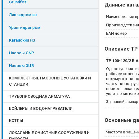
Grundfos
Данные ката
Ливгидромаш
Наименование п
Производственн
Уралгидропром
EAN номер
Катайский НЗ
Описание
TP
Насосы CNP
TP 100-120/2 B 
Насосы ЭЦB
Одноступенчатый
рабочее колесо 
КОМПЛЕКТНЫЕ НАСОСНЫЕ УСТАНОВКИ И
полумуфта - кон
часть - констру
СТАНЦИИ
позволяющая вып
уплотнение из к
ТРУБОПРОВОДНАЯ АРМАТУРА
3-фазный асинхр
БОЙЛЕРЫ И ВОДОНАГРЕВАТЕЛИ
Основные д
КОТЛЫ
Частота вращен
ЛОКАЛЬНЫЕ ОЧИСТНЫЕ СООРУЖЕНИЯ И
ЕМКОСТИ