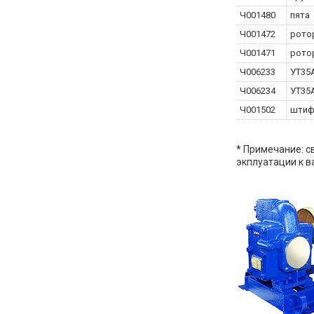
Ч001480
пята
Ч001472
рото
Ч001471
рото
Ч006233
УТ35А
Ч006234
УТ35А
Ч001502
штиф
* Примечание: с
экплуатации к 