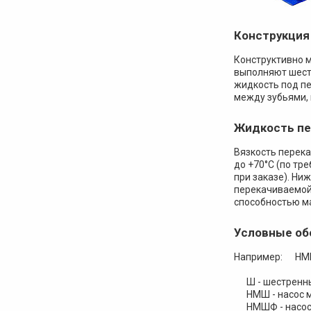
Конструкция
Конструктивно 
выполняют шесте
жидкость под пе
между зубьями, 
Жидкость пе
Вязкость перека
до +70°С (по тр
при заказе). Н
перекачиваемой
способностью ма
Условные об
Например: НМШФ
Ш - шестренны
НМШ - насос ма
НМШФ - насос 