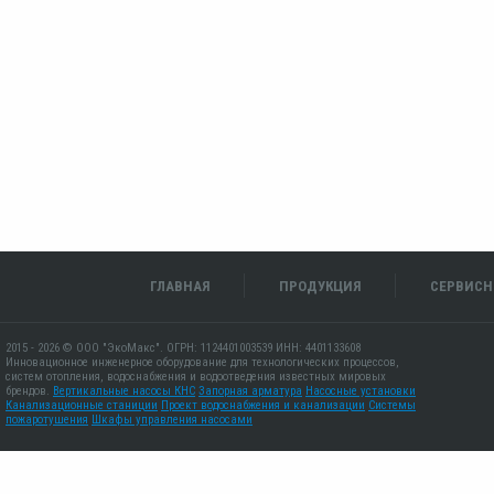
ГЛАВНАЯ
ПРОДУКЦИЯ
СЕРВИСН
2015 - 2026 © ООО "ЭкоМакс". ОГРН: 1124401003539 ИНН: 4401133608
Инновационное инженерное оборудование для технологических процессов,
систем отопления, водоснабжения и водоотведения известных мировых
брендов.
Вертикальные насосы КНС
Запорная арматура
Насосные установки
Канализационные станиции
Проект водоснабжения и канализации
Системы
пожаротушения
Шкафы управления насосами