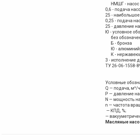
НМШГ - насос м
0,6 - подача нас
25 - наибольшое
0,25 - подача на
25 - давление на
Ю - условное об
без обозначени
Б - бронза
Ю - алюминий и
К - нержавеющ
3 - исполнение 
ТУ 26-06-1558-8
Условные обозна
Q — подача, м³/ч
Р — давление нас
N — мощность на
n — частота вра
— КПД, %;
— вакууметричес
Масляные насо