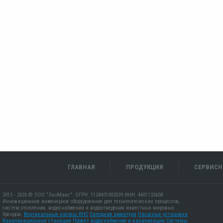
ГЛАВНАЯ
ПРОДУКЦИЯ
СЕРВИСН
2015 - 2026 © ООО "ЭкоМакс". ОГРН: 1124401003539 ИНН: 4401133608
Инновационное инженерное оборудование для технологических процессов,
систем отопления, водоснабжения и водоотведения известных мировых
брендов.
Вертикальные насосы КНС
Запорная арматура
Насосные установки
Канализационные станиции
Проект водоснабжения и канализации
Системы