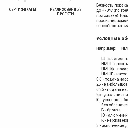
Вязкость перека
СЕРТИФИКАТЫ
РЕАЛИЗОВАННЫЕ
до +70°С (по тр
ПРОЕКТЫ
при заказе). Н
перекачиваемой
способностью ма
Условные об
Например: НМШФ
Ш - шестренны
НМШ - насос ма
НМШФ - насос 
НМШГ - насос м
0,6 - подача нас
25 - наибольшое
0,25 - подача на
25 - давление на
Ю - условное об
без обозначени
Б - бронза
Ю - алюминий и
К - нержавеющ
3 - исполнение 