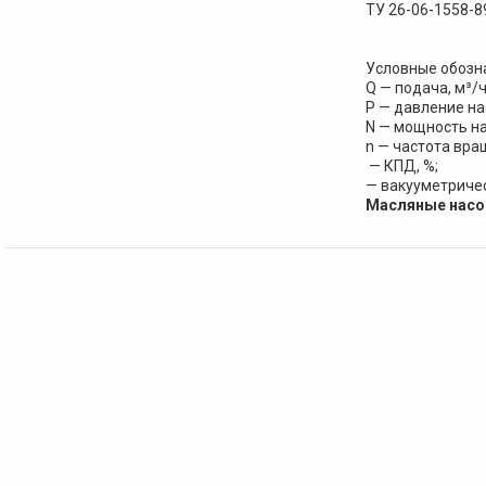
ТУ 26-06-1558-8
Условные обозна
Q — подача, м³/ч
Р — давление нас
N — мощность на
n — частота вра
— КПД, %;
— вакууметричес
Масляные насо