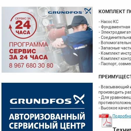
КОМПЛЕКТ П
- Насос КС
- Фундаментная
- Электродвигат
- Соединительн
- Вспомогатель
- Запасные част
- Комплект инст
- Комплект кон
- Паспорт, совм
ПРЕИМУЩЕСТ
- Всасывающий и
производить раз
- Для уравновеш
противоположн
- Высокое качес
Подробна
Техни