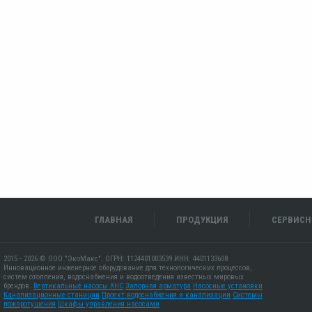
ГЛАВНАЯ
ПРОДУКЦИЯ
СЕРВИСН
2015 - 2026 © ООО "ЭкоМакс". ОГРН: 1124401003539 ИНН: 4401133608
Инновационное инженерное оборудование для технологических процессов,
систем отопления, водоснабжения и водоотведения известных мировых
брендов.
Вертикальные насосы КНС
Запорная арматура
Насосные установки
Канализационные станиции
Проект водоснабжения и канализации
Системы
пожаротушения
Шкафы управления насосами